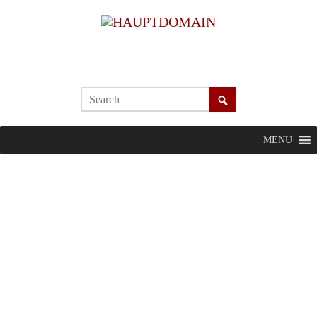
MENU
Ungleich Besser ist der
forschungsbasierte
Diversity &
Inclusion
Pionier
mit
europäischem
Profil.