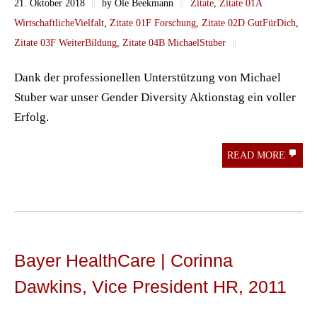
21. Oktober 2018
||
by Ole Beekmann
||
Zitate
,
Zitate 01A
WirtschaftlicheVielfalt
,
Zitate 01F Forschung
,
Zitate 02D GutFürDich
,
Zitate 03F WeiterBildung
,
Zitate 04B MichaelStuber
||
Dank der professionellen Unterstützung von Michael
Stuber war unser Gender Diversity Aktionstag ein voller
Erfolg.
READ MORE
Bayer HealthCare | Corinna
Dawkins, Vice President HR, 2011