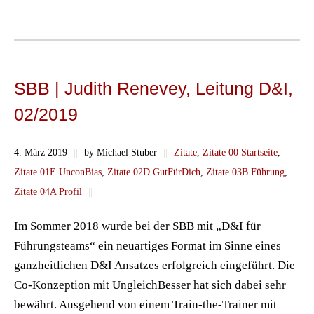
SBB | Judith Renevey, Leitung D&I,
02/2019
4. März 2019
||
by Michael Stuber
||
Zitate
,
Zitate 00 Startseite
,
Zitate 01E UnconBias
,
Zitate 02D GutFürDich
,
Zitate 03B Führung
,
Zitate 04A Profil
||
Im Sommer 2018 wurde bei der SBB mit „D&I für
Führungsteams“ ein neuartiges Format im Sinne eines
ganzheitlichen D&I Ansatzes erfolgreich eingeführt. Die
Co-Konzeption mit UngleichBesser hat sich dabei sehr
bewährt. Ausgehend von einem Train-the-Trainer mit