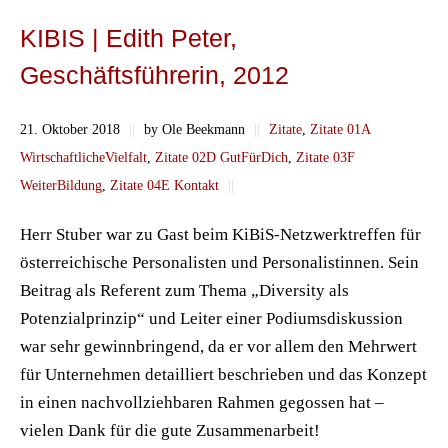
KIBIS | Edith Peter,
Geschäftsführerin, 2012
21. Oktober 2018
||
by Ole Beekmann
||
Zitate
,
Zitate 01A
WirtschaftlicheVielfalt
,
Zitate 02D GutFürDich
,
Zitate 03F
WeiterBildung
,
Zitate 04E Kontakt
||
Herr Stuber war zu Gast beim KiBiS-Netzwerktreffen für
österreichische Personalisten und Personalistinnen. Sein
Beitrag als Referent zum Thema „Diversity als
Potenzialprinzip“ und Leiter einer Podiumsdiskussion
war sehr gewinnbringend, da er vor allem den Mehrwert
für Unternehmen detailliert beschrieben und das Konzept
in einen nachvollziehbaren Rahmen gegossen hat –
vielen Dank für die gute Zusammenarbeit!