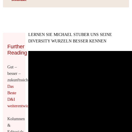
LERNEN SIE MICHAEL STUBER UNS SEINE
DIVERSITY WURZELN BESSER KENNEN
Further
Reading
Gut –
besser –
zukunftssicher:
Das
Beste
D&I
weiterentwickelt
Kolumnen
&
Editorials