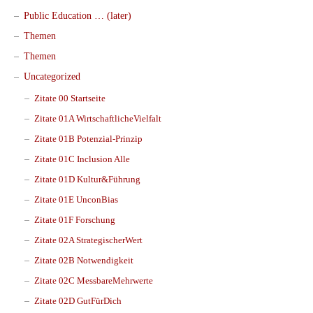
Public Education … (later)
Themen
Themen
Uncategorized
Zitate 00 Startseite
Zitate 01A WirtschaftlicheVielfalt
Zitate 01B Potenzial-Prinzip
Zitate 01C Inclusion Alle
Zitate 01D Kultur&Führung
Zitate 01E UnconBias
Zitate 01F Forschung
Zitate 02A StrategischerWert
Zitate 02B Notwendigkeit
Zitate 02C MessbareMehrwerte
Zitate 02D GutFürDich