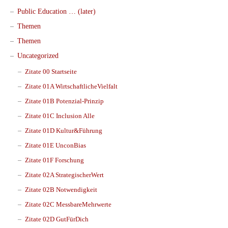
Public Education … (later)
Themen
Themen
Uncategorized
Zitate 00 Startseite
Zitate 01A WirtschaftlicheVielfalt
Zitate 01B Potenzial-Prinzip
Zitate 01C Inclusion Alle
Zitate 01D Kultur&Führung
Zitate 01E UnconBias
Zitate 01F Forschung
Zitate 02A StrategischerWert
Zitate 02B Notwendigkeit
Zitate 02C MessbareMehrwerte
Zitate 02D GutFürDich