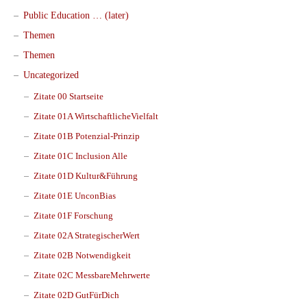
Public Education … (later)
Themen
Themen
Uncategorized
Zitate 00 Startseite
Zitate 01A WirtschaftlicheVielfalt
Zitate 01B Potenzial-Prinzip
Zitate 01C Inclusion Alle
Zitate 01D Kultur&Führung
Zitate 01E UnconBias
Zitate 01F Forschung
Zitate 02A StrategischerWert
Zitate 02B Notwendigkeit
Zitate 02C MessbareMehrwerte
Zitate 02D GutFürDich