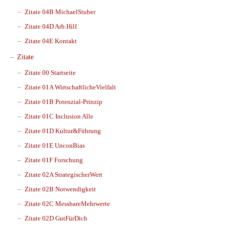
Zitate 04B MichaelStuber
Zitate 04D Arb.Hilf
Zitate 04E Kontakt
Zitate
Zitate 00 Startseite
Zitate 01A WirtschaftlicheVielfalt
Zitate 01B Potenzial-Prinzip
Zitate 01C Inclusion Alle
Zitate 01D Kultur&Führung
Zitate 01E UnconBias
Zitate 01F Forschung
Zitate 02A StrategischerWert
Zitate 02B Notwendigkeit
Zitate 02C MessbareMehrwerte
Zitate 02D GutFürDich