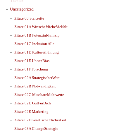
Themen
Uncategorized
Zitate 00 Startseite
Zitate 01A WirtschaftlicheVielfalt
Zitate 01B Potenzial-Prinzip
Zitate 01C Inclusion Alle
Zitate 01D Kultur&Führung
Zitate 01E UnconBias
Zitate 01F Forschung
Zitate 02A StrategischerWert
Zitate 02B Notwendigkeit
Zitate 02C MessbareMehrwerte
Zitate 02D GutFürDich
Zitate 02E Marketing
Zitate 02F GesellschaftlichesGut
Zitate 03A ChangeStrategie