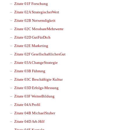
Zitate 01F Forschung
Zitate 02A StrategischerWert
Zitate 02B Notwendigkeit
Zitate 02C MessbareMehrwerte
Zitate 02D GutFürDich
Zitate 02E Marketing
Zitate 02F GesellschaftlichesGut
Zitate 03A ChangeStrategie
Zitate 03B Führung
Zitate 03C Beschäftigte Kultur
Zitate 03D Erfolgs-Messung
Zitate 03F WeiterBildung
Zitate 04A Profil
Zitate 04B MichaelStuber
Zitate 04D Arb.Hilf
Zitate 04E Kontakt