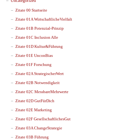
Uncategorized
Zitate 00 Startseite
Zitate 01A WirtschaftlicheVielfalt
Zitate 01B Potenzial-Prinzip
Zitate 01C Inclusion Alle
Zitate 01D Kultur&Führung
Zitate 01E UnconBias
Zitate 01F Forschung
Zitate 02A StrategischerWert
Zitate 02B Notwendigkeit
Zitate 02C MessbareMehrwerte
Zitate 02D GutFürDich
Zitate 02E Marketing
Zitate 02F GesellschaftlichesGut
Zitate 03A ChangeStrategie
Zitate 03B Führung